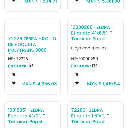
MXN $
1,504.71
MXN $
5,361.80
Núcleo 0.75".
etiq., 1 al paso.
Diámetro 2.5". 36
Núcleo 1". Diámetro
Rollos/caja. Peso
5". 6 Rollos/caja.
por caja 10.89 kg.
Peso por caja 7.26
kg.
10000280- ZEBRA -
Etiqueta 4"x6.5", T.
72226 ZEBRA - ROLLO
Térmica. Papel
DE ETIQUETA
Blanco, Z-Perform
Caja con 4 rollos.
POLYTRANS 3000
2000T, para
(SINTÉTICA) DE
Impresora Industrial,
NP:
72226
NP:
10000280
TRANSFERENCIA
900/Rollo, con
En Stock:
45
En Stock:
133
TÉRMICA MARCA
adhesivo
ZEBRA, MEDIDA 5" X
Permanente, Perf.
3", ROLLO CON 1696
entre etiq., 1 al paso.
MXN $
4,356.08
MXN $
1,419.54
ETIQUETAS, PRECIO
Núcleo 3". Diámetro
POR ROLLO
8". 4 Rollos/caja.
Peso por caja 12.25
kg.
México
10018351- ZEBRA -
72280- ZEBRA -
Etiqueta 4"x2", T.
Etiqueta 1.5"x1", T.
Térmica. Papel
Térmica. Papel
Blanco, Z-Perform
Blanco, Z-Select