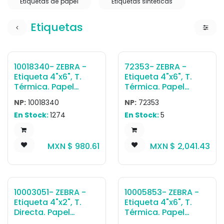
Etiquetas de papel
Etiquetas sintéticas
Etiquetas
México
10018340- ZEBRA -
72353- ZEBRA -
Etiqueta 4"x6", T.
Etiqueta 4"x6", T.
Térmica. Papel
Térmica. Papel
Blanco, Z-Perform
Blanco, Z-Select
NP:
10018340
NP:
72353
1500T, para
4000T (No Perf),
En Stock:
1274
En Stock:
5
Impresora Industrial,
para Impresora
1000/Rollo, con
Industrial, 950/Rollo,
adhesivo
con adhesivo
MXN $
980.61
MXN $
2,041.43
Permanente, Perf.
Permanente, Sin
entre etiq., 1 al paso.
perf. entre etiq., 1 al
Núcleo 3". Diámetro
paso. Núcleo 3".
8". 4 Rollos/caja.
Diámetro 8". 4
Peso por caja 11.79
Rollos/caja. Peso
Destacado
México
10003051- ZEBRA -
10005853- ZEBRA -
kg.
por caja 11.79 kg.
Etiqueta 4"x2", T.
Etiqueta 4"x6", T.
Directa. Papel
Térmica. Papel
Blanco, Z-Perform
Blanco, Z-Perform