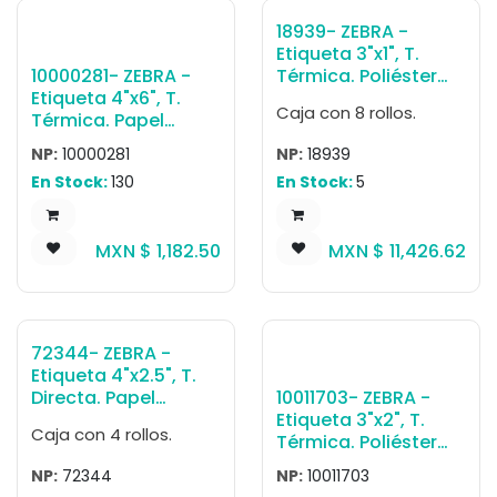
Peso por caja 14.06
18939- ZEBRA -
kg.
Etiqueta 3"x1", T.
10000281- ZEBRA -
Térmica. Poliéster
Etiqueta 4"x6", T.
Blanco, Z-Ultimate
Caja con 8 rollos.
Térmica. Papel
3000T, para
Blanco, Z-Perform
Impresora de
NP:
10000281
NP:
18939
2000T, para
Escritorio,
En Stock:
130
En Stock:
5
Impresora Industrial,
2530/Rollo, con
1000/Rollo, con
adhesivo
adhesivo
Permanente, Perf.
MXN $
1,182.50
MXN $
11,426.62
Permanente, Perf.
entre etiq., 1 al paso.
entre etiq., 1 al paso.
Núcleo 1". Diámetro
Núcleo 3". Diámetro
5". 8 Rollos/caja.
8". 4 Rollos/caja.
Peso por caja 5.44
Peso por caja 12.25
kg. Certificado
72344- ZEBRA -
kg.
UL/cUL
Etiqueta 4"x2.5", T.
Interiores/Exteriores,
10011703- ZEBRA -
Directa. Papel
con ribbon 5095,
Etiqueta 3"x2", T.
Blanco, Z-Select
5100
Caja con 4 rollos.
Térmica. Poliéster
4000D, para
Blanco, Z-Ultimate
Impresora Industrial,
NP:
72344
NP:
10011703
3000T, para
2220/Rollo, con