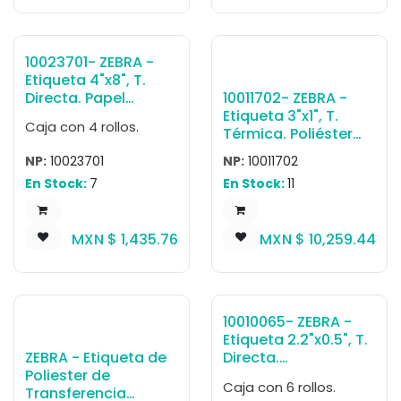
entre etiq., 1 al paso.
Peso por caja 6.8 kg.
Núcleo 3". Diámetro
8". 4 Rollos/caja.
10023701- ZEBRA -
Peso por caja 12.25
Etiqueta 4"x8", T.
kg.
10011702- ZEBRA -
Directa. Papel
Etiqueta 3"x1", T.
Blanco, Z-Perform
Caja con 4 rollos.
Térmica. Poliéster
1000D, para
Blanco, Z-Ultimate
Impresora Industrial,
NP:
10023701
NP:
10011702
3000T, para
750/Rollo, con
En Stock:
7
En Stock:
11
Impresora Industrial,
adhesivo
5240/Rollo, con
Permanente, Perf.
adhesivo
entre etiq., 1 al paso.
MXN $
1,435.76
MXN $
10,259.44
Permanente, Sin
Núcleo 3". Diámetro
perf. entre etiq., 1 al
8". 4 Rollos/caja.
paso. Núcleo 3".
Peso por caja 11.79
Diámetro 8". 4
kg.
Rollos/caja. Peso
10010065- ZEBRA -
por caja 9.07 kg.
Etiqueta 2.2"x0.5", T.
Certificado UL/cUL
ZEBRA - Etiqueta de
Directa.
Interiores/Exteriores,
Poliester de
Polipropileno Blanco,
con ribbon 5095,
Caja con 6 rollos.
Transferencia
8000D Jewelry (De