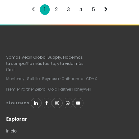
Rollos/caja. Peso
kg.
por caja 9.07 kg.
1
2
3
4
5
Somos Vexin Global Supply. Hacemos
tu compañía más fuerte, y tu vida más
fácil.
Monterrey · Saltillo · Reynosa · Chihuahua · CDMX
Premier Partner Zebra · Gold Partner Honeywell
SÍGUENOS
Explorar
Inicio