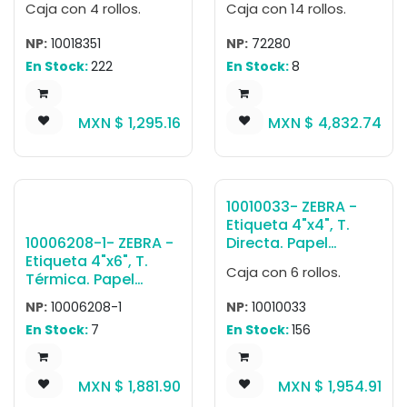
Caja con 4 rollos.
Caja con 14 rollos.
1500T, para
4000T, para
Impresora Industrial,
Impresora Industrial,
NP:
10018351
NP:
72280
3000/Rollo, con
5180/Rollo, con
En Stock:
222
En Stock:
8
adhesivo
adhesivo
Permanente, Perf.
Permanente, Sin
entre etiq., 1 al paso.
perf. entre etiq., 1 al
MXN $
1,295.16
MXN $
4,832.74
Núcleo 3". Diámetro
paso. Núcleo 3".
8". 4 Rollos/caja.
Diámetro 8". 14
Peso por caja 11.79
Rollos/caja. Peso
kg.
por caja 13.61 kg.
10010033- ZEBRA -
Etiqueta 4"x4", T.
10006208-1- ZEBRA -
Directa. Papel
Etiqueta 4"x6", T.
Blanco, Z-Perform
Caja con 6 rollos.
Térmica. Papel
2000D, para
Amarillo, Z-Perform
Impresora de
NP:
10006208-1
NP:
10010033
2000T (Amarillo),
Escritorio, 640/Rollo,
En Stock:
7
En Stock:
156
para Impresora
con adhesivo All-
Industrial,
Temp, Perf. entre
1000/Rollo, con
etiq., 1 al paso.
MXN $
1,881.90
MXN $
1,954.91
adhesivo
Núcleo 1". Diámetro
Permanente, Perf.
5". 6 Rollos/caja.