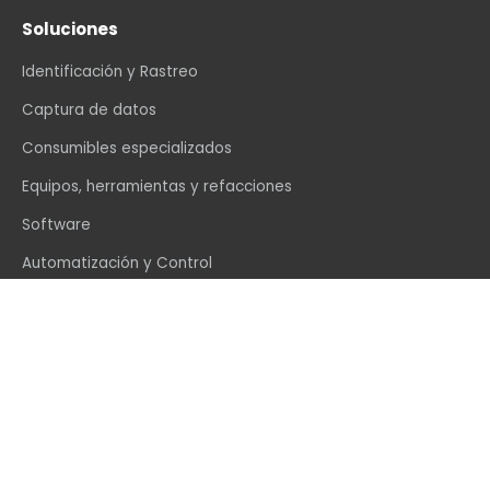
Soluciones
Identificación y Rastreo
Captura de datos
Consumibles especializados
Equipos, herramientas y refacciones
Software
Automatización y Control
Contáctenos
info@vexin.com.mx
+52 81 1234 4466
Hamburgo 312, Col. Altavista, Monterrey, N.L., C.P.
64840, México