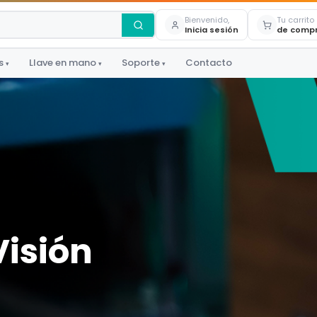
Bienvenido,
Tu carrito
Inicia sesión
de comp
s
Llave en mano
Soporte
Contacto
▾
▾
▾
Visión