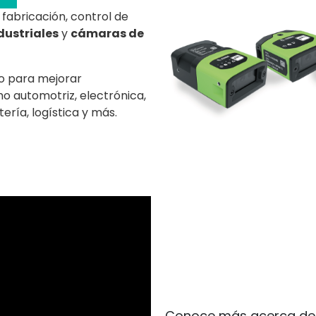
fabricación, control de
dustriales
y
cámaras de
o para mejorar
 automotriz, electrónica,
ería, logística y más.
Conoce más acerca de lo