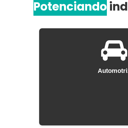
Potenciando
ind
Automotri