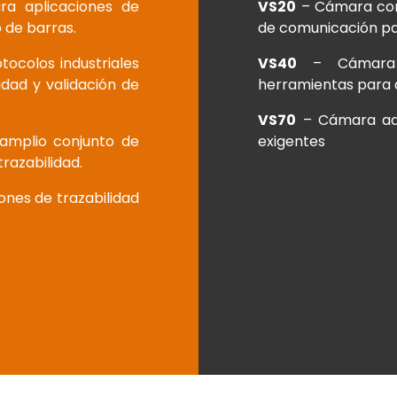
a aplicaciones de
VS20
– Cámara com
o de barras.
de comunicación par
colos industriales
VS40
– Cámara i
dad y validación de
herramientas para a
VS70
– Cámara ada
amplio conjunto de
exigentes
razabilidad.
ones de trazabilidad