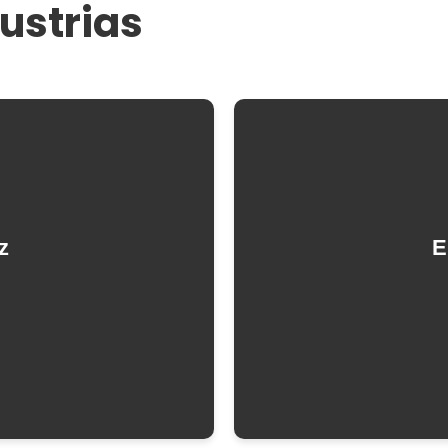
ustrias
z
E