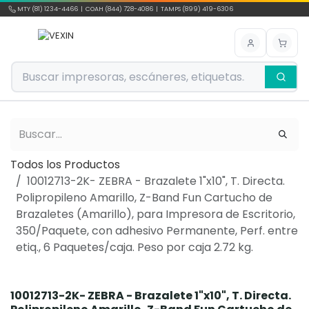
Ir al contenido
MTY (81) 1234-4466 | COAH (844) 728-4086 | TAMPS (899) 419-6306
Todos los Productos
10012713-2K- ZEBRA - Brazalete 1"x10", T. Directa.
Polipropileno Amarillo, Z-Band Fun Cartucho de
Brazaletes (Amarillo), para Impresora de Escritorio,
350/Paquete, con adhesivo Permanente, Perf. entre
etiq., 6 Paquetes/caja. Peso por caja 2.72 kg.
10012713-2K- ZEBRA - Brazalete 1"x10", T. Directa.