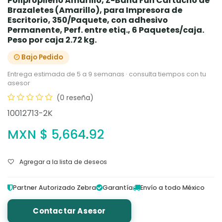
Polipropileno Amarillo, Z-Band Fun Cartucho de
Brazaletes (Amarillo), para Impresora de
Escritorio, 350/Paquete, con adhesivo
Permanente, Perf. entre etiq., 6 Paquetes/caja.
Peso por caja 2.72 kg.
Bajo Pedido
Entrega estimada de 5 a 9 semanas · consulta tiempos con tu
asesor
(0 reseña)
10012713-2K
MXN $
5,664.92
Agregar a la lista de deseos
Partner Autorizado Zebra
Garantía
Envío a todo México
Contactar Asesor