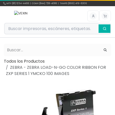
Ir al contenido
MTY (81) 1234-4466 | COAH (844) 728-4086 | TAMPS (899) 419-6306
Todos los Productos
ZEBRA - ZEBRA LOAD-N-GO COLOR RIBBON FOR
ZXP SERIES 1 YMCKO 100 IMAGES