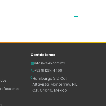
Contáctenos
info@vexin.com.mx
+52 81 1234 4466
Hamburgo 312, Col.
ados
Altavista, Monterrey, N.L.,
 refacciones
C.P. 64840, México
ol