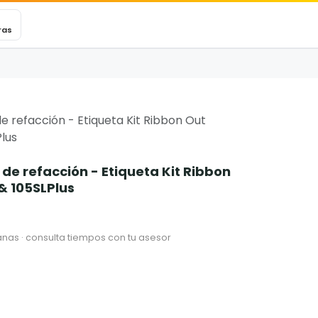
VEXINCARE
Ticket
Blog
Contacto
ras
de refacción - Etiqueta Kit Ribbon Out
Plus
 de refacción - Etiqueta Kit Ribbon
 & 105SLPlus
nas · consulta tiempos con tu asesor
3