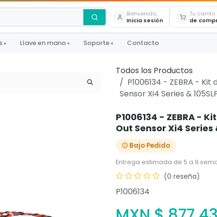
Bienvenido,
Tu carrito
Inicia sesión
de comp
s
Llave en mano
Soporte
Contacto
▾
▾
▾
Todos los Productos
P1006134 - ZEBRA - Kit 
Sensor Xi4 Series & 105SL
P1006134 - ZEBRA - Kit
Out Sensor Xi4 Series
Bajo Pedido
Entrega estimada de 5 a 9 sema
(0 reseña)
P1006134
MXN $
877.4