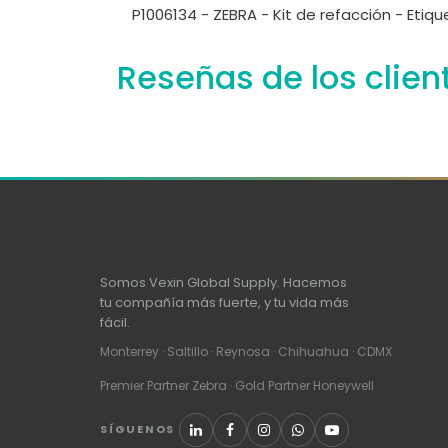
P1006134 - ZEBRA - Kit de refacción - Etiqu
Reseñas de los clien
Somos Vexin Global Supply. Hacemos
tu compañía más fuerte, y tu vida más
fácil.
Monterrey · Saltillo · Reynosa · Chihuahua · CDMX
Premier Partner Zebra · Gold Partner Honeywell
SÍGUENOS