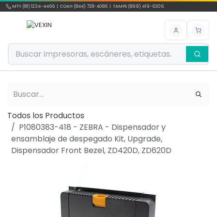
Ir al contenido
MTY (81) 1234-4466 | COAH (844) 728-4086 | TAMPS (899) 419-6306
Todos los Productos
P1080383-418 - ZEBRA - Dispensador y
ensamblaje de despegado Kit, Upgrade,
Dispensador Front Bezel, ZD420D, ZD620D