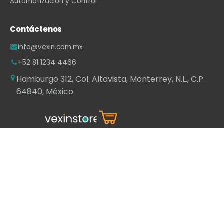
Automatización y Control
Contáctenos
info@vexin.com.mx
+52 81 1234 4466
Hamburgo 312, Col. Altavista, Monterrey, N.L., C.P.
64840, México
WhatsApp
·
LinkedIn
·
Facebook
·
Instagram
·
YouTube
Con la tecnología de
- El mejor
Comercio
electrónico de código abierto