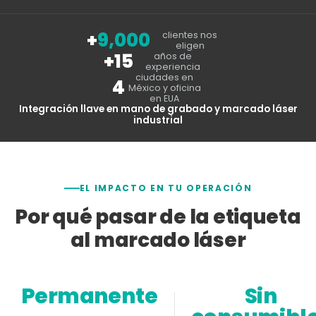
+
9,000
clientes nos
eligen
+15
años de
experiencia
ciudades en
4
México y oficina
en EUA
Integración llave en mano de grabado y marcado láser
industrial
EL IMPACTO EN TU OPERACIÓN
Por qué pasar de la etiqueta
al marcado láser
Permanente
Sin