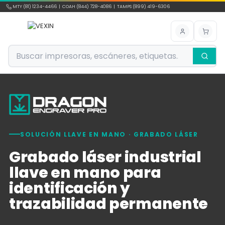
Ir al contenido
MTY (81) 1234-4466 | COAH (844) 728-4086 | TAMPS (899) 419-6306
SOLUCIÓN LLAVE EN MANO · GRABADO LÁSER
Grabado láser industrial
llave en mano para
identificación y
trazabilidad permanente