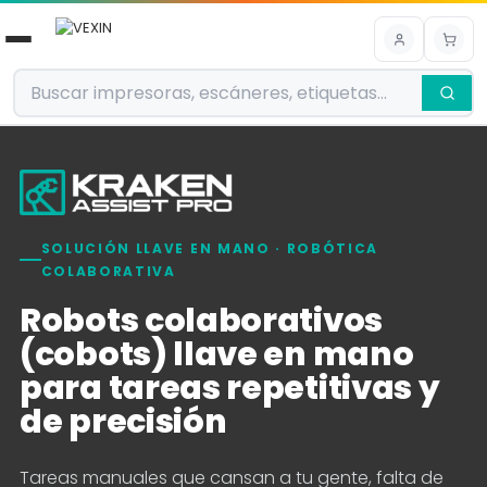
Ir al contenido
SOLUCIÓN LLAVE EN MANO · ROBÓTICA
COLABORATIVA
Robots colaborativos
(cobots) llave en mano
para tareas repetitivas y
de precisión
Tareas manuales que cansan a tu gente, falta de