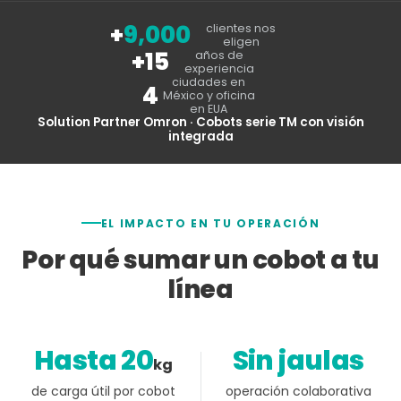
+
9,000
clientes nos
eligen
+15
años de
experiencia
ciudades en
4
México y oficina
en EUA
Solution Partner Omron · Cobots serie TM con visión
integrada
EL IMPACTO EN TU OPERACIÓN
Por qué sumar un cobot a tu
línea
Hasta 20
Sin jaulas
kg
de carga útil por cobot
operación colaborativa