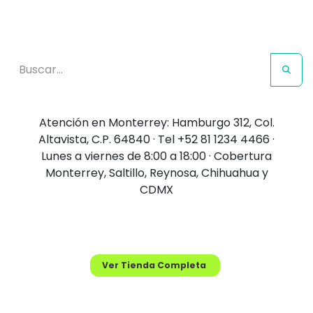
Te ayudamos a encontrarlo, explora nuestro amplio
catálogo de productos y servicios
Atención en Monterrey: Hamburgo 312, Col.
Altavista, C.P. 64840 · Tel +52 81 1234 4466 ·
Lunes a viernes de 8:00 a 18:00 · Cobertura
Monterrey, Saltillo, Reynosa, Chihuahua y
CDMX
También puedes visitar nuestra tienda
completa
Ver Tienda Completa