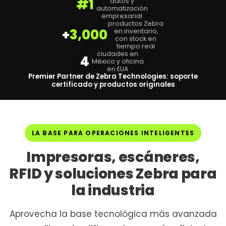
#1
datos y
automatización
empresarial
productos Zebra
+
3,000
en inventario,
con stock en
tiempo real
ciudades en
4
México y oficina
en EUA
Premier Partner de Zebra Technologies: soporte
certificado y productos originales
LA BASE PARA OPERACIONES INTELIGENTES
Impresoras, escáneres,
RFID y soluciones Zebra para
la industria
Aprovecha la base tecnológica más avanzada