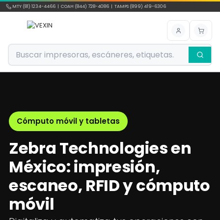
Ir al contenido
MTY (81) 1234-4466 | COAH (844) 728-4086 | TAMPS (899) 419-6306
Cómputo móvil y tabletas
Zebra Technologies en
México: impresión,
escaneo, RFID y cómputo
móvil