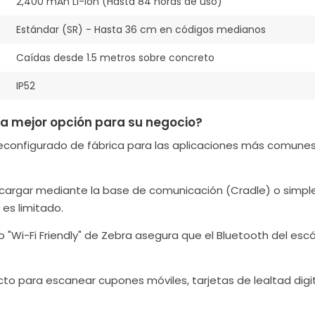
2,400 mAh Li-ion (Hasta 84 horas de uso)
Estándar (SR) - Hasta 36 cm en códigos medianos
Caídas desde 1.5 metros sobre concreto
IP52
 la mejor opción para su negocio?
configurado de fábrica para las aplicaciones más comunes, 
argar mediante la base de comunicación (Cradle) o simpl
 es limitado.
 "Wi-Fi Friendly" de Zebra asegura que el Bluetooth del escá
to para escanear cupones móviles, tarjetas de lealtad digi