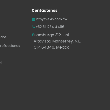
Contáctenos
info@vexin.com.mx
+52 81 1234 4466
Hamburgo 312, Col.
ados
Altavista, Monterrey, N.L.,
 refacciones
C.P. 64840, México
ol