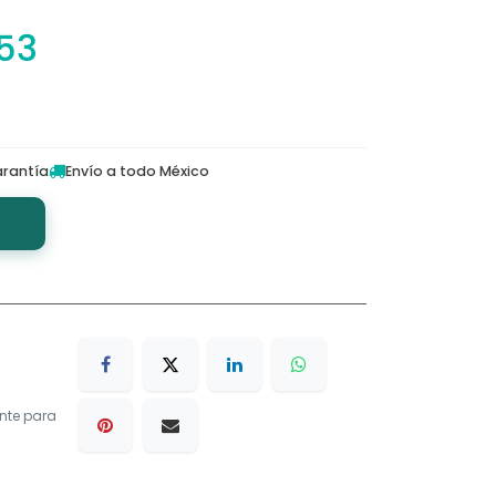
.53
rantía
Envío a todo México
nte para