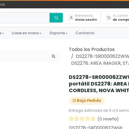
306
Bienvenido,
Tu carrito
Inicia sesión
de comp
s
Llave en mano
Soporte
Contacto
▾
▾
▾
Todos los Productos
DS2278-SR00006ZZWW - 
DS2278: AREA IMAGER, S
DS2278-SR00006ZZWW 
portátil DS2278: ARE
CORDLESS, NOVA WHIT
Bajo Pedido
Entrega estimada de 5 a 9 sema
(0 reseña)
DS2278-SR00006ZZWW