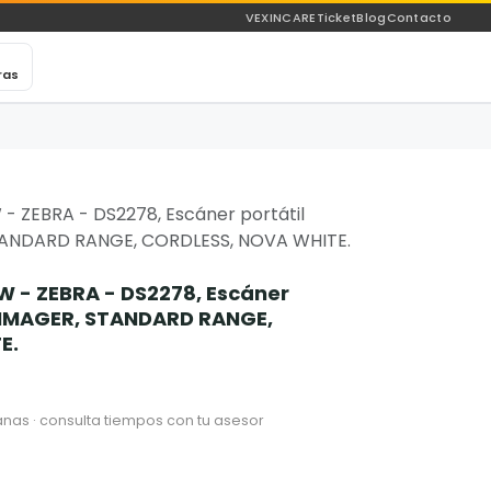
VEXINCARE
Ticket
Blog
Contacto
ras
ZEBRA - DS2278, Escáner portátil
TANDARD RANGE, CORDLESS, NOVA WHITE.
- ZEBRA - DS2278, Escáner
A IMAGER, STANDARD RANGE,
E.
nas · consulta tiempos con tu asesor