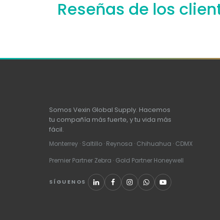
Reseñas de los clien
Somos Vexin Global Supply. Hacemos
tu compañía más fuerte, y tu vida más
fácil.
Monterrey · Saltillo · Reynosa · Chihuahua · CDMX
Premier Partner Zebra · Gold Partner Honeywell
SÍGUENOS