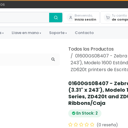
306
Bienvenido,
Tu carrito
Inicia sesión
de comp
s
Llave en mano
Soporte
Contacto
▾
▾
▾
Todos los Productos
01600GS08407 - Zebra 
243'), Modelo 1600 Están
ZD620t printers de Escrit
01600GS08407 - Zebr
(3.31" x 243'), Model
Series, ZD420t and ZD6
Ribbons/Caja
En Stock: 2
(0 reseña)