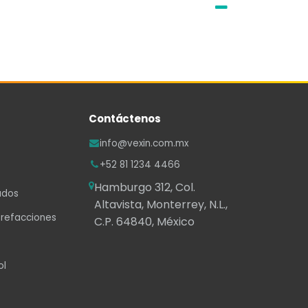
Contáctenos
info@vexin.com.mx
+52 81 1234 4466
Hamburgo 312, Col.
ados
Altavista, Monterrey, N.L.,
 refacciones
C.P. 64840, México
ol