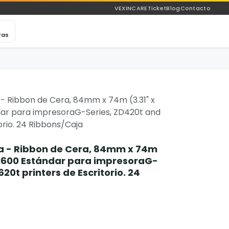
VEXINCARE
Ticket
Blog
Contacto
ras
- Ribbon de Cera, 84mm x 74m (3.31" x
dar para impresoraG-Series, ZD420t and
orio. 24 Ribbons/Caja
a - Ribbon de Cera, 84mm x 74m
o 1600 Estándar para impresoraG-
20t printers de Escritorio. 24