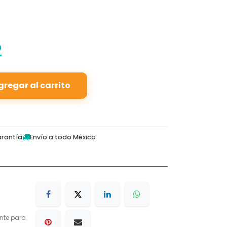
2
gregar al carrito
rantía
Envío a todo México
nte para