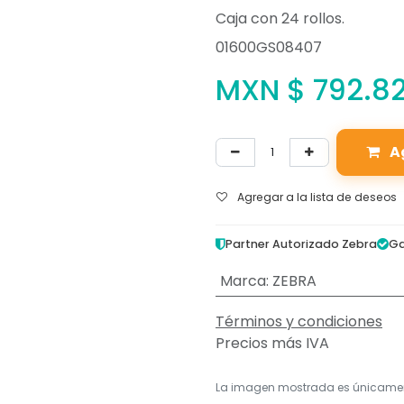
Caja con 24 rollos.
01600GS08407
MXN $
792.8
A
Agregar a la lista de deseos
Partner Autorizado Zebra
Ga
Marca
:
ZEBRA
Términos y condiciones
Precios más IVA
La imagen mostrada es únicame