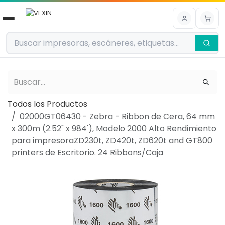
Ir al contenido
Todos los Productos
02000GT06430 - Zebra - Ribbon de Cera, 64 mm
x 300m (2.52" x 984'), Modelo 2000 Alto Rendimiento
para impresoraZD230t, ZD420t, ZD620t and GT800
printers de Escritorio. 24 Ribbons/Caja