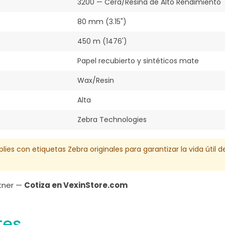
3200 — Cera/Resina de Alto Rendimiento
80 mm (3.15")
450 m (1476')
Papel recubierto y sintéticos mate
Wax/Resin
Alta
Zebra Technologies
plies con etiquetas Zebra originales para garantizar la vida útil 
rtner —
Cotiza en VexinStore.com
tes