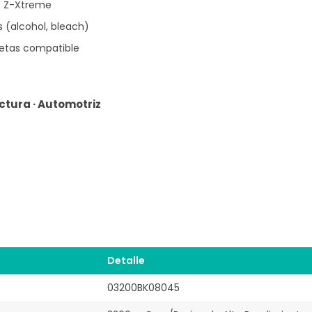
s Z-Xtreme
 (alcohol, bleach)
uetas compatible
ctura · Automotriz
Detalle
03200BK08045