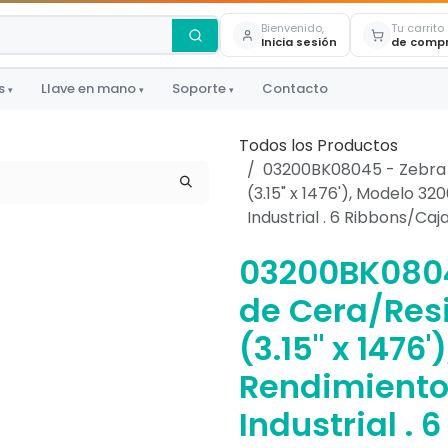
Bienvenido,
Tu carrito
Inicia sesión
de comp
s
Llave en mano
Soporte
Contacto
▾
▾
▾
Todos los Productos
03200BK08045 - Zebra
(3.15" x 1476'), Modelo 3
Industrial . 6 Ribbons/Caj
03200BK0804
de Cera/Res
(3.15" x 1476
Rendimiento
Industrial .