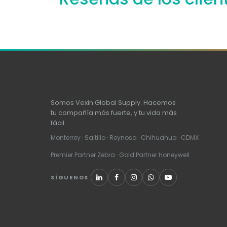
Somos Vexin Global Supply. Hacemos
tu compañía más fuerte, y tu vida más
fácil.
Monterrey · Saltillo · Reynosa · Chihuahua · CDMX
Premier Partner Zebra · Gold Partner Honeywell
SÍGUENOS