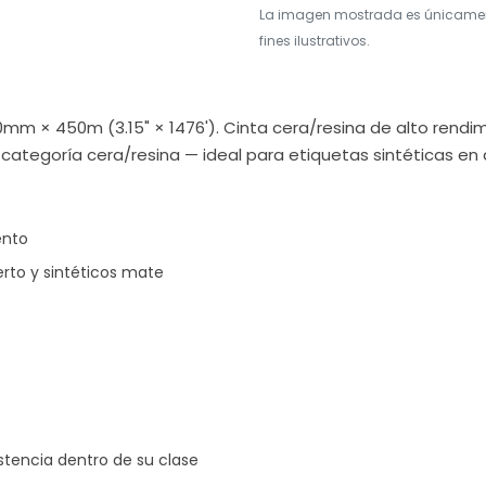
La imagen mostrada es únicame
fines ilustrativos.
mm × 450m (3.15" × 1476'). Cinta cera/resina de alto rendi
 categoría cera/resina — ideal para etiquetas sintéticas en 
ento
rto y sintéticos mate
stencia dentro de su clase