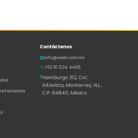
Contáctenos
info@vexin.com.mx
+52 81 1234 4466
Hamburgo 312, Col.
ados
Altavista, Monterrey, N.L.,
 refacciones
C.P. 64840, México
ol