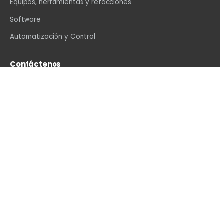
Equipos, herramientas y refacciones
Software
Automatización y Control
Contáctenos
info@vexin.com.mx
+52 81 1234 4466
Hamburgo 312, Col. Altavista, Monterrey, N.L., C.P.
64840, México
WhatsApp
·
LinkedIn
·
Facebook
·
Instagram
·
YouTube