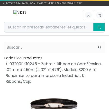
Ir al contenido
MTY (81) 1234-4466 | COAH (844) 728-4086 | TAMPS (899) 419-6306
Todos los Productos
03200BK10245 - Zebra - Ribbon de Cera/Resina,
102mm x 450m (4.02" x 1476'), Modelo 3200 Alto
Rendimiento para impresora Industrial . 6
Ribbons/Caja