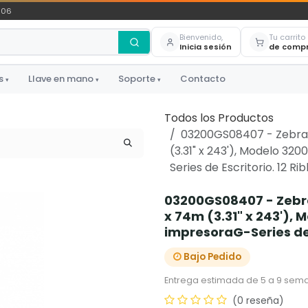
306
Bienvenido,
Tu carrito
Inicia sesión
de comp
s
Llave en mano
Soporte
Contacto
▾
▾
▾
Todos los Productos
03200GS08407 - Zebra
(3.31" x 243'), Modelo 32
Series de Escritorio. 12 R
03200GS08407 - Zebr
x 74m (3.31" x 243'),
impresoraG-Series de 
Bajo Pedido
Entrega estimada de 5 a 9 sema
(0 reseña)