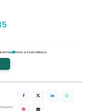
85
rantía
Envío a todo México
nte para