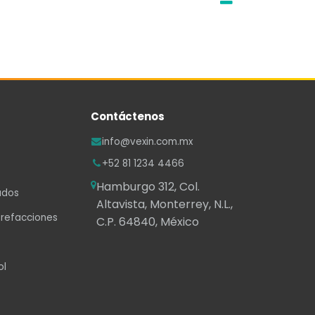
Contáctenos
info@vexin.com.mx
+52 81 1234 4466
Hamburgo 312, Col.
ados
Altavista, Monterrey, N.L.,
 refacciones
C.P. 64840, México
ol