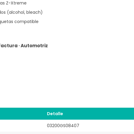
tas Z-Xtreme
os (alcohol, bleach)
iquetas compatible
factura · Automotriz
Detalle
03200GS08407