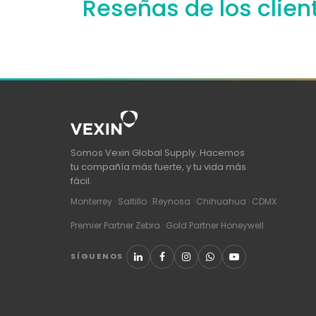
Reseñas de los clien
Somos Vexin Global Supply. Hacemos
tu compañía más fuerte, y tu vida más
fácil.
Monterrey · Saltillo · Reynosa · Chihuahua · CDMX
Premier Partner Zebra · Gold Partner Honeywell
SÍGUENOS