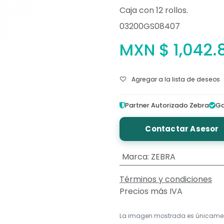
Caja con 12 rollos.
03200GS08407
MXN $
1,042.
Agregar a la lista de deseos
Partner Autorizado Zebra
Ga
Contactar Asesor
Marca
:
ZEBRA
Términos y condiciones
Precios más IVA
La imagen mostrada es únicame