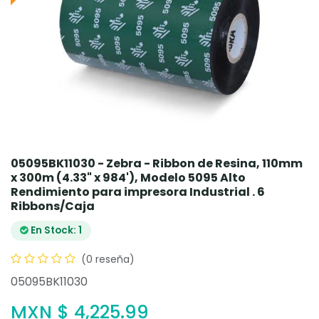
05095BK11030 - Zebra - Ribbon de Resina, 110mm
x 300m (4.33" x 984'), Modelo 5095 Alto
Rendimiento para impresora Industrial . 6
Ribbons/Caja
En Stock: 1
(0 reseña)
05095BK11030
MXN $
4,225.99