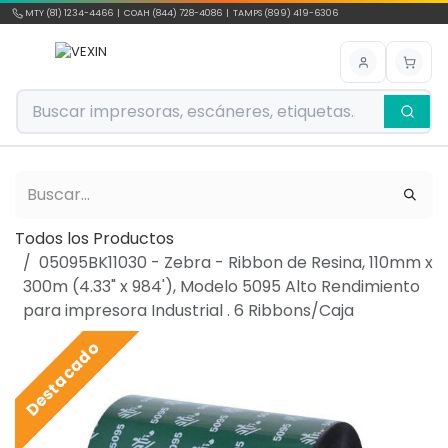
Ir al contenido
MTY (81) 1234-4466 | COAH (844) 728-4086 | TAMPS (899) 419-6306
Todos los Productos
05095BK11030 - Zebra - Ribbon de Resina, 110mm x
300m (4.33" x 984'), Modelo 5095 Alto Rendimiento
para impresora Industrial . 6 Ribbons/Caja
Destacado