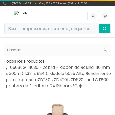
Ir al contenido
MTY (81) 1234-4466 | COAH (844) 728-4086 | TAMPS (899) 419-6306
Todos los Productos
05095GT11030 - Zebra - Ribbon de Resina, 110 mm
x 300m (4.33" x 984'), Modelo 5095 Alto Rendimiento
para impresoraZD230t, ZD420t, ZD620t and GT800
printers de Escritorio. 24 Ribbons/Caja