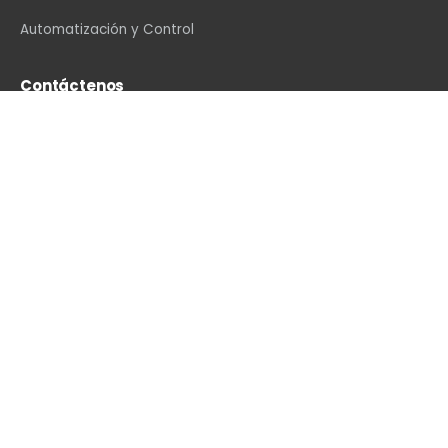
Automatización y Control
Contáctenos
info@vexin.com.mx
+52 81 1234 4466
Hamburgo 312, Col. Altavista, Monterrey, N.L., C.P.
64840, México
WhatsApp
·
LinkedIn
·
Facebook
·
Instagram
·
YouTube
Con la tecnología de
- El mejor
Comercio