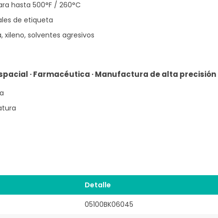
ra hasta 500°F / 260°C
ales de etiqueta
 xileno, solventes agresivos
espacial · Farmacéutica · Manufactura de alta precisión
ca
atura
Detalle
05100BK06045