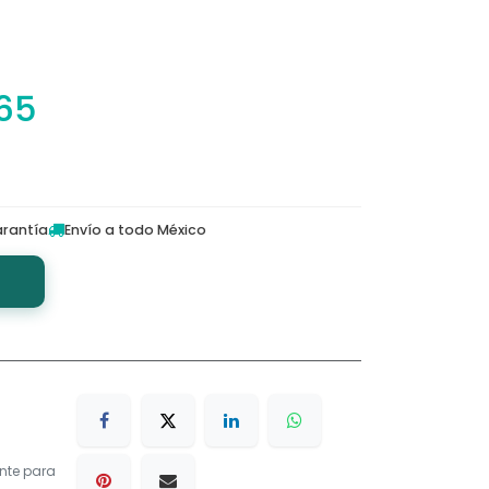
.65
rantía
Envío a todo México
nte para