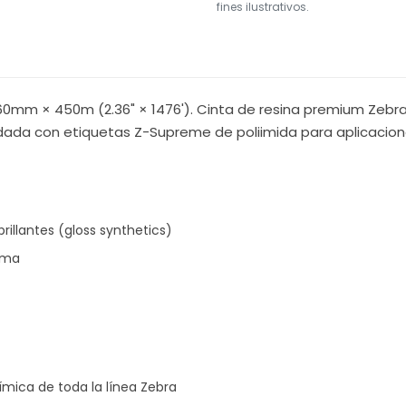
fines ilustrativos.
0mm × 450m (2.36" × 1476'). Cinta de resina premium Zebra 5
ada con etiquetas Z-Supreme de poliimida para aplicacion
brillantes (gloss synthetics)
ima
mica de toda la línea Zebra