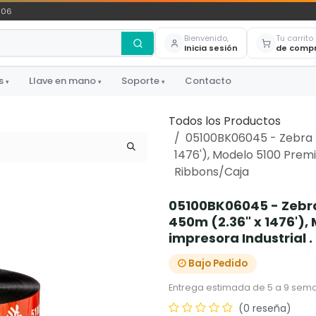
306
Bienvenido,
Tu carrito
Inicia sesión
de comp
s
Llave en mano
Soporte
Contacto
▾
▾
▾
Todos los Productos
05100BK06045 - Zebra -
1476'), Modelo 5100 Premi
Ribbons/Caja
05100BK06045 - Zebra
450m (2.36" x 1476')
impresora Industrial 
Bajo Pedido
Entrega estimada de 5 a 9 sema
(0 reseña)