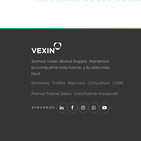
Somos Vexin Global Supply. Hacemos
tu compañía más fuerte, y tu vida más
fácil.
Monterrey · Saltillo · Reynosa · Chihuahua · CDMX
Premier Partner Zebra · Gold Partner Honeywell
SÍGUENOS