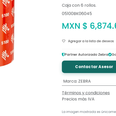
Caja con 6 rollos.
05100BK06045
MXN $
6,874
Agregar a la lista de deseos
Partner Autorizado Zebra
Ga
Contactar Asesor
Marca
:
ZEBRA
Términos y condiciones
Precios más IVA
La imagen mostrada es únicame