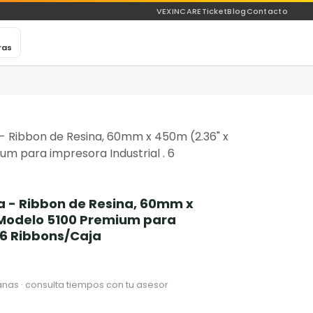
VEXINCARE
Ticket
Blog
Contacto
ras
 Ribbon de Resina, 60mm x 450m (2.36" x
um para impresora Industrial . 6
 - Ribbon de Resina, 60mm x
, Modelo 5100 Premium para
. 6 Ribbons/Caja
nas · consulta tiempos con tu asesor