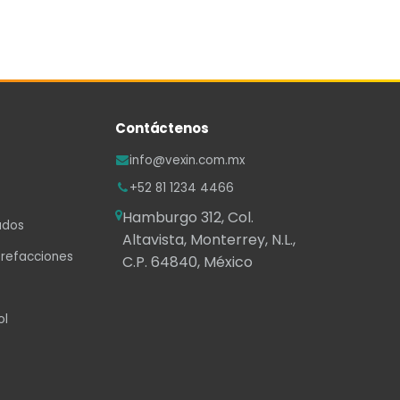
Contáctenos
info@vexin.com.mx
+52 81 1234 4466
Hamburgo 312, Col.
ados
Altavista, Monterrey, N.L.,
 refacciones
C.P. 64840, México
ol