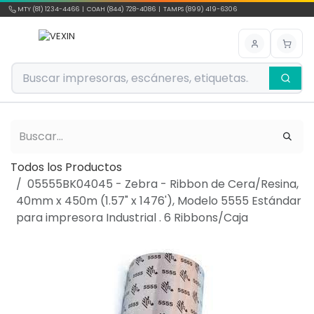
Ir al contenido
MTY (81) 1234-4466 | COAH (844) 728-4086 | TAMPS (899) 419-6306
Todos los Productos
05555BK04045 - Zebra - Ribbon de Cera/Resina,
40mm x 450m (1.57" x 1476'), Modelo 5555 Estándar
para impresora Industrial . 6 Ribbons/Caja