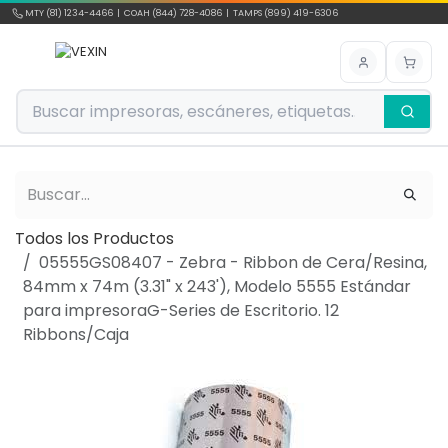
Ir al contenido
MTY (81) 1234-4466 | COAH (844) 728-4086 | TAMPS (899) 419-6306
Todos los Productos
05555GS08407 - Zebra - Ribbon de Cera/Resina,
84mm x 74m (3.31" x 243'), Modelo 5555 Estándar
para impresoraG-Series de Escritorio. 12
Ribbons/Caja