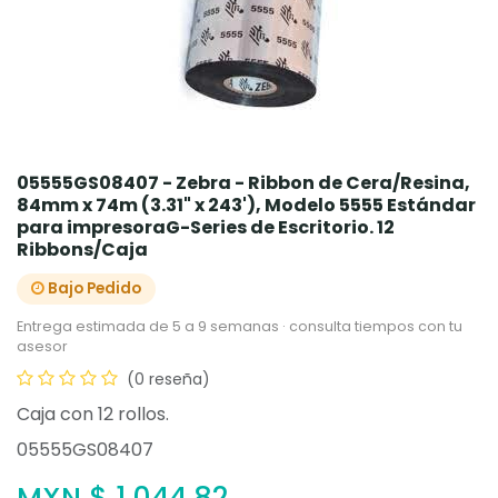
05555GS08407 - Zebra - Ribbon de Cera/Resina,
84mm x 74m (3.31" x 243'), Modelo 5555 Estándar
para impresoraG-Series de Escritorio. 12
Ribbons/Caja
Bajo Pedido
Entrega estimada de 5 a 9 semanas · consulta tiempos con tu
asesor
(0 reseña)
Caja con 12 rollos.
05555GS08407
MXN $
1,044.82