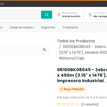
306
Bienvenido,
Tu carrito
Inicia sesión
de comp
s
Llave en mano
Soporte
Contacto
▾
▾
▾
Todos los Productos
06100BK08045 - Zebra 
(3.15" x 1476'), Modelo 61
Ribbons/Caja
06100BK08045 - Zebr
x 450m (3.15" x 1476'
impresora Industrial 
Bajo Pedido
Entrega estimada de 5 a 9 sema
(0 reseña)