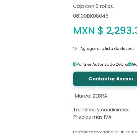
Caja con 6 rollos.
06100BK08045
MXN $
2,293.
Agregar a la lista de deseos
Partner Autorizado Zebra
Ga
Contactar Asesor
Marca
:
ZEBRA
Términos y condiciones
Precios más IVA
La imagen mostrada es únicame