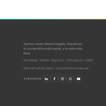
Somos Vexin Global Supply. Hacemos
tu compañía más fuerte, y tu vida más
fácil.
Monterrey · Saltillo · Reynosa · Chihuahua · CDMX
Premier Partner Zebra · Gold Partner Honeywell
SÍGUENOS