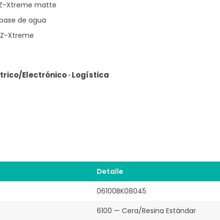
, Z-Xtreme matte
a base de agua
 Z-Xtreme
rico/Electrónico · Logística
Detalle
06100BK08045
6100 — Cera/Resina Estándar