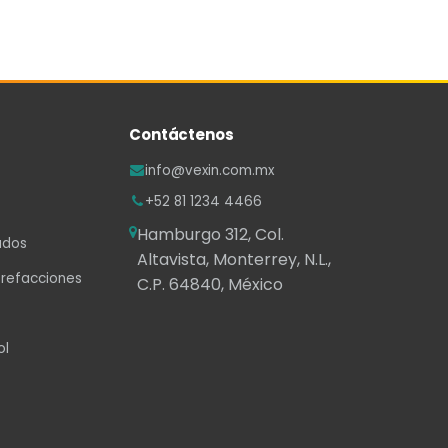
Contáctenos
info@vexin.com.mx
+52 81 1234 4466
Hamburgo 312, Col.
ados
Altavista, Monterrey, N.L.,
 refacciones
C.P. 64840, México
ol