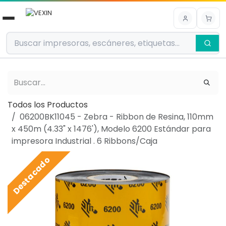
Ir al contenido
Todos los Productos
06200BK11045 - Zebra - Ribbon de Resina, 110mm
x 450m (4.33" x 1476'), Modelo 6200 Estándar para
impresora Industrial . 6 Ribbons/Caja
Destacado