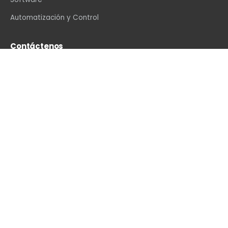
Automatización y Control
Contáctenos
info@vexin.com.mx
+52 81 1234 4466
Hamburgo 312, Col. Altavista, Monterrey, N.L., C.P.
64840, México
WhatsApp
·
LinkedIn
·
Facebook
·
Instagram
·
YouTube
Con la tecnología de
- El mejor
Comercio