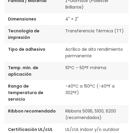
Familia / Material
Z-Ultimate (Poliéster
Brillante)
Dimensiones
4" × 2"
Tecnología de
Transferencia Térmica (TT)
impresión
Tipo de adhesivo
Acrílico de alto rendimiento
permanente
Temp. mín. de
10°C – 50°F mínima
aplicación
Rango de
-40°C a 150°C (-40°F a
temperatura de
302°F)
servicio
Ribbon recomendado
Ribbons 5095, 5100, 6200
(recomendados)
Certificación UL/cUL
UL/cUL indoor y/o outdoor