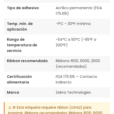
Tipo de adhesivo
Acrílico permanente (FDA
175.105)
Temp. mín. de
-1°C – 30°F mínima
aplicación
Rango de
-54°C a 93°C (-65°F a
temperatura de
200°F)
servicio
Ribbon recomendado
Ribbons 1600, 6000, 2000
(recomendados)
Certificación
FDA 175.105 — Contacto
alimentaria
indirecto
Marca
Zebra Technologies
⚠️ ⚙️ Esta etiqueta requiere ribbon (cinta) para
imprimir. Ribbons recomendados: Ribbons 1600, 6000,