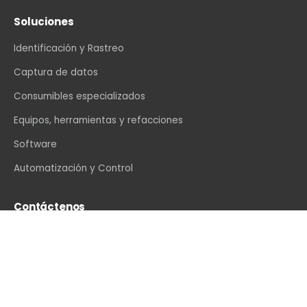
Soluciones
Identificación y Rastreo
Captura de datos
Consumibles especializados
Equipos, herramientas y refacciones
Software
Automatización y Control
Contáctenos
info@vexin.com.mx
+52 81 1234 4466
Hamburgo 312, Col. Altavista, Monterrey, N.L., C.P.
64840, México