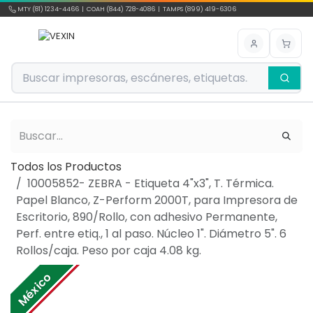
Ir al contenido
MTY (81) 1234-4466 | COAH (844) 728-4086 | TAMPS (899) 419-6306
Todos los Productos
10005852- ZEBRA - Etiqueta 4"x3", T. Térmica.
Papel Blanco, Z-Perform 2000T, para Impresora de
Escritorio, 890/Rollo, con adhesivo Permanente,
Perf. entre etiq., 1 al paso. Núcleo 1". Diámetro 5". 6
Rollos/caja. Peso por caja 4.08 kg.
México