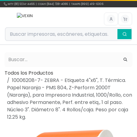
Ir al contenido
MTY (81) 1234-4466 | COAH (844) 728-4086 | TAMPS (899) 419-6306
Todos los Productos
10006208-7- ZEBRA - Etiqueta 4"x6", T. Térmica.
Papel Naranja - PMS 804, Z-Perform 2000T
(Naranja), para Impresora Industrial, 1000/Rollo, con
adhesivo Permanente, Perf. entre etiq., 1 al paso.
Núcleo 3". Diámetro 8". 4 Rollos/caja. Peso por caja
12.25 kg.