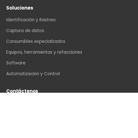
Soluciones
Identificación y Rastreo
Captura de datos
Consumibles especializados
Equipos, herramientas y refacciones
Software
Automatización y Control
Contáctenos
info@vexin.com.mx
+52 81 1234 4466
Hamburgo 312, Col. Altavista, Monterrey, N.L., C.P.
64840, México