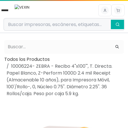
Ir al contenido
Todos los Productos
10006224- ZEBRA - Recibo 4"x100'", T. Directa.
Papel Blanco, Z-Perform 1000D 2.4 mil Receipt
(Almacenable 10 años), para Impresora Móvil,
100'/Rollo-, 0, Núcleo 0.75". Diámetro 2.25". 36
Rollos/caja. Peso por caja 5.9 kg.