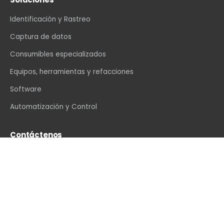
Identificación y Rastreo
Captura de datos
Consumibles especializados
Equipos, herramientas y refacciones
Software
Automatización y Control
Contáctenos
info@vexin.com.mx
+52 81 1234 4466
Hamburgo 312, Col. Altavista, Monterrey, N.L., C.P.
64840, México