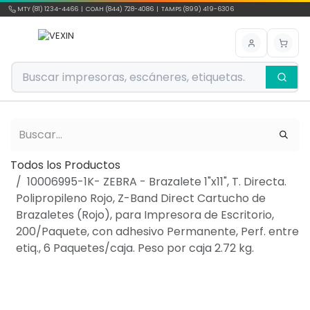
Ir al contenido
MTY (81) 1234-4466 | COAH (844) 728-4086 | TAMPS (899) 419-6306
Todos los Productos
10006995-1K- ZEBRA - Brazalete 1"x11", T. Directa.
Polipropileno Rojo, Z-Band Direct Cartucho de
Brazaletes (Rojo), para Impresora de Escritorio,
200/Paquete, con adhesivo Permanente, Perf. entre
etiq., 6 Paquetes/caja. Peso por caja 2.72 kg.