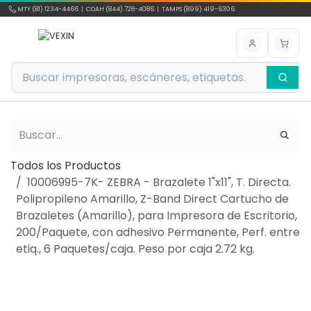
Ir al contenido
MTY (81) 1234-4466 | COAH (844) 728-4086 | TAMPS (899) 419-6306
Todos los Productos
10006995-7K- ZEBRA - Brazalete 1"x11", T. Directa.
Polipropileno Amarillo, Z-Band Direct Cartucho de
Brazaletes (Amarillo), para Impresora de Escritorio,
200/Paquete, con adhesivo Permanente, Perf. entre
etiq., 6 Paquetes/caja. Peso por caja 2.72 kg.