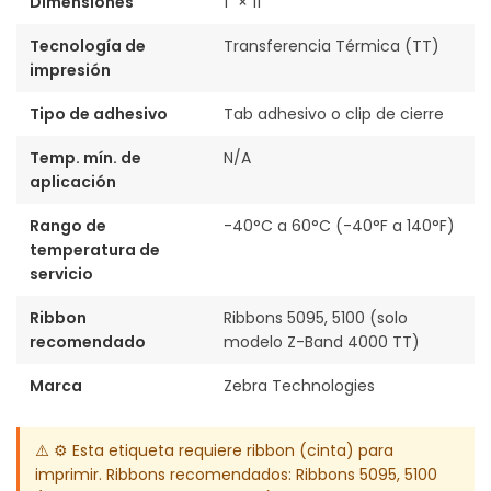
Dimensiones
1" × 11"
Tecnología de
Transferencia Térmica (TT)
impresión
Tipo de adhesivo
Tab adhesivo o clip de cierre
Temp. mín. de
N/A
aplicación
Rango de
-40°C a 60°C (-40°F a 140°F)
temperatura de
servicio
Ribbon
Ribbons 5095, 5100 (solo
recomendado
modelo Z-Band 4000 TT)
Marca
Zebra Technologies
⚠️ ⚙️ Esta etiqueta requiere ribbon (cinta) para
imprimir. Ribbons recomendados: Ribbons 5095, 5100