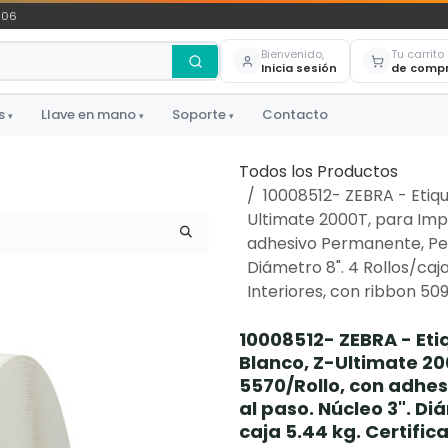
306
Bienvenido,
Tu carrito
Inicia sesión
de comp
s
Llave en mano
Soporte
Contacto
▾
▾
▾
Todos los Productos
10008512- ZEBRA - Etique
Ultimate 2000T, para Impr
adhesivo Permanente, Perf.
Diámetro 8". 4 Rollos/caja
Interiores, con ribbon 509
10008512- ZEBRA - Etiq
Blanco, Z-Ultimate 20
5570/Rollo, con adhesi
al paso. Núcleo 3". Di
caja 5.44 kg. Certific