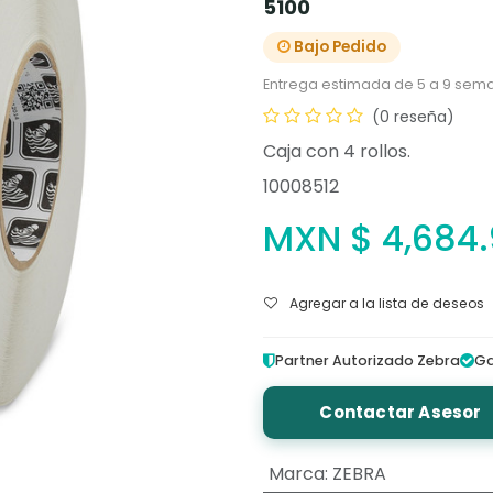
5100
Bajo Pedido
Entrega estimada de 5 a 9 sema
(0 reseña)
Caja con 4 rollos.
10008512
MXN $
4,684
Agregar a la lista de deseos
Partner Autorizado Zebra
Ga
Contactar Asesor
Marca
:
ZEBRA