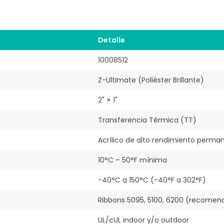
Detalle
10008512
Z-Ultimate (Poliéster Brillante)
2" × 1"
Transferencia Térmica (TT)
Acrílico de alto rendimiento perma
10°C – 50°F mínima
-40°C a 150°C (-40°F a 302°F)
Ribbons 5095, 5100, 6200 (recomen
UL/cUL indoor y/o outdoor