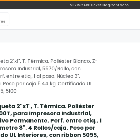
VEXINCARE
Ticket
Blog
Contacto
ras
ta 2"x1", T. Térmica. Poliéster Blanco, Z-
esora Industrial, 5570/Rollo, con
 entre etiq., 1 al paso. Núcleo 3".
. Peso por caja 5.44 kg. Certificado UL
5, 5100
ueta 2"x1", T. Térmica. Poliéster
00T, para Impresora Industrial,
vo Permanente, Perf. entre etiq., 1
ámetro 8". 4 Rollos/caja. Peso por
ado UL Interiores, con ribbon 5095,