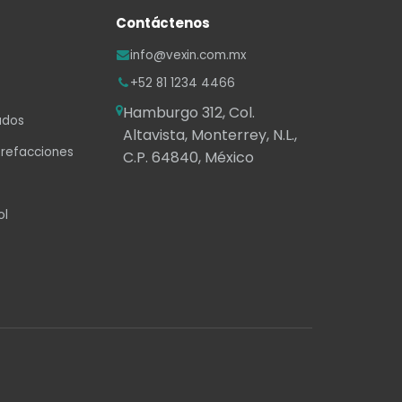
Contáctenos
info@vexin.com.mx
+52 81 1234 4466
Hamburgo 312, Col. Altavista,
Monterrey, N.L., C.P. 64840, México