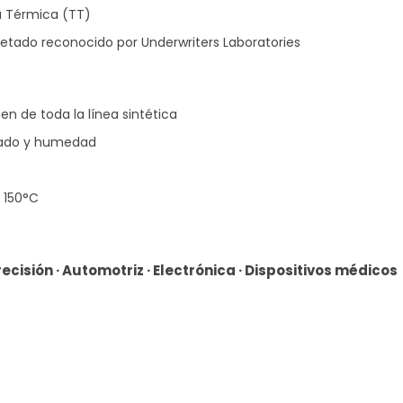
a Térmica (TT)
etado reconocido por Underwriters Laboratories
en de toda la línea sintética
chado y humedad
/ 150°C
isión · Automotriz · Electrónica · Dispositivos médicos