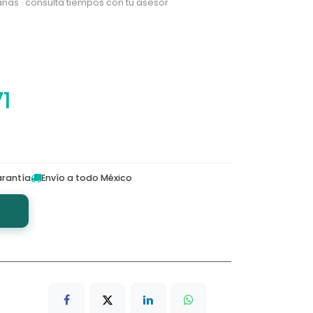
nas · consulta tiempos con tu asesor
71
rantía
Envío a todo México