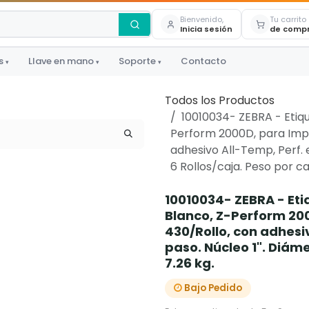
Bienvenido,
Tu carrito
Inicia sesión
de comp
s
Llave en mano
Soporte
Contacto
▾
▾
▾
Todos los Productos
10010034- ZEBRA - Etique
Perform 2000D, para Impr
adhesivo All-Temp, Perf. en
6 Rollos/caja. Peso por ca
10010034- ZEBRA - Etiq
Blanco, Z-Perform 200
430/Rollo, con adhesivo
paso. Núcleo 1". Diáme
7.26 kg.
Bajo Pedido