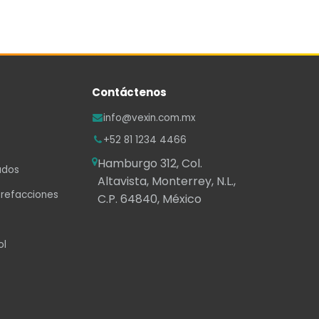
Contáctenos
info@vexin.com.mx
+52 81 1234 4466
Hamburgo 312, Col.
ados
Altavista, Monterrey, N.L.,
 refacciones
C.P. 64840, México
ol