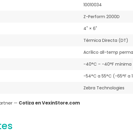
10010034
Z-Perform 2000D
4" × 6"
Térmica Directa (DT)
Acrílico all-temp perm
-40°C – -40°F mínima
-54°C a 55°C (-65°F a 1
Zebra Technologies
Partner —
Cotiza en VexinStore.com
tes