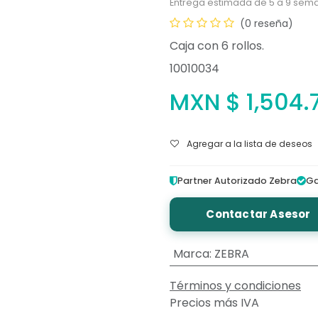
Entrega estimada de 5 a 9 sema
(0 reseña)
Caja con 6 rollos.
10010034
MXN $
1,504.
Agregar a la lista de deseos
Partner Autorizado Zebra
Ga
Contactar Asesor
Marca
:
ZEBRA
Términos y condiciones
Precios más IVA