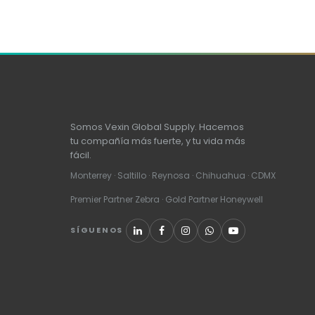
Somos Vexin Global Supply. Hacemos
tu compañía más fuerte, y tu vida más
fácil.
Monterrey · Saltillo · Reynosa · Chihuahua · CDMX
Premier Partner Zebra · Gold Partner Honeywell
SÍGUENOS