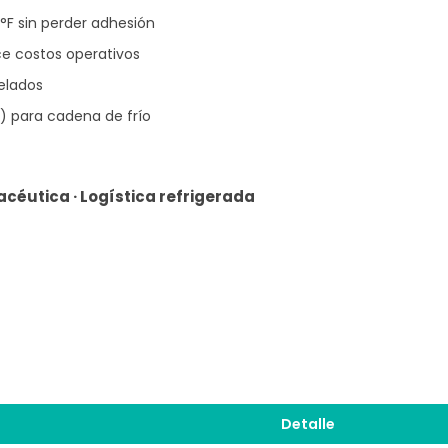
°F sin perder adhesión
ce costos operativos
elados
 para cadena de frío
acéutica · Logística refrigerada
Detalle