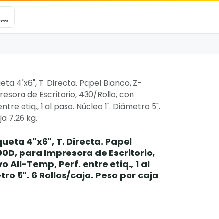
VEXINCARE
Ticket
Blog
Contacto
ras
ta 4"x6", T. Directa. Papel Blanco, Z-
esora de Escritorio, 430/Rollo, con
tre etiq., 1 al paso. Núcleo 1". Diámetro 5".
ja 7.26 kg.
ueta 4"x6", T. Directa. Papel
0D, para Impresora de Escritorio,
 All-Temp, Perf. entre etiq., 1 al
tro 5". 6 Rollos/caja. Peso por caja