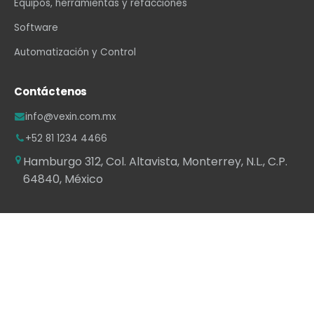
Equipos, herramientas y refacciones
Software
Automatización y Control
Contáctenos
info@vexin.com.mx
+52 81 1234 4466
Hamburgo 312, Col. Altavista, Monterrey, N.L., C.P.
64840, México
WhatsApp
·
LinkedIn
·
Facebook
·
Instagram
·
YouTube