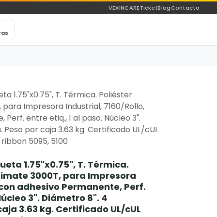
VEXINCARE
Ticket
Blog
Contacto
ras
ta 1.75"x0.75", T. Térmica. Poliéster
 para Impresora Industrial, 7160/Rollo,
erf. entre etiq., 1 al paso. Núcleo 3".
. Peso por caja 3.63 kg. Certificado UL/cUL
n ribbon 5095, 5100
ueta 1.75"x0.75", T. Térmica.
ltimate 3000T, para Impresora
, con adhesivo Permanente, Perf.
 Núcleo 3". Diámetro 8". 4
caja 3.63 kg. Certificado UL/cUL