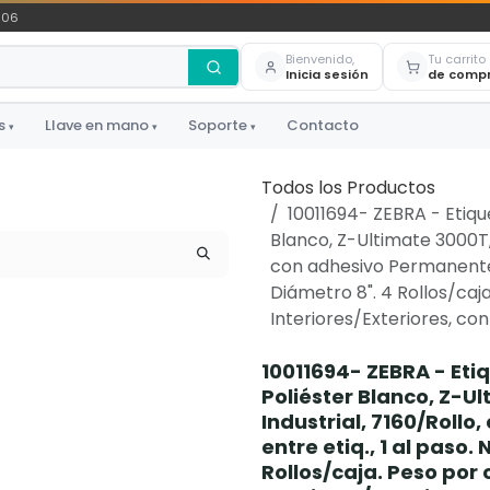
306
Bienvenido,
Tu carrito
Inicia sesión
de comp
s
Llave en mano
Soporte
Contacto
▾
▾
▾
Todos los Productos
10011694- ZEBRA - Etique
Blanco, Z-Ultimate 3000T,
con adhesivo Permanente, P
Diámetro 8". 4 Rollos/caja
Interiores/Exteriores, co
10011694- ZEBRA - Etiq
Poliéster Blanco, Z-U
Industrial, 7160/Rollo
entre etiq., 1 al paso.
Rollos/caja. Peso por 