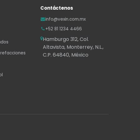
Contáctenos
info@vexin.com.mx
+52 81 1234 4466
Hamburgo 312, Col.
ados
Altavista, Monterrey, N.L.,
 refacciones
C.P. 64840, México
ol