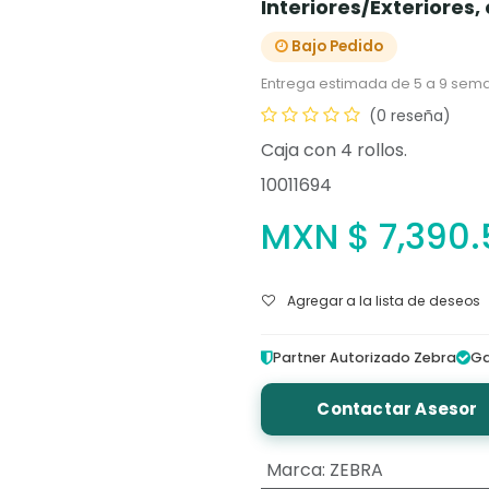
Interiores/Exteriores,
Bajo Pedido
Entrega estimada de 5 a 9 sema
(0 reseña)
Caja con 4 rollos.
10011694
MXN $
7,390.
Agregar a la lista de deseos
Partner Autorizado Zebra
Ga
Contactar Asesor
Marca
:
ZEBRA