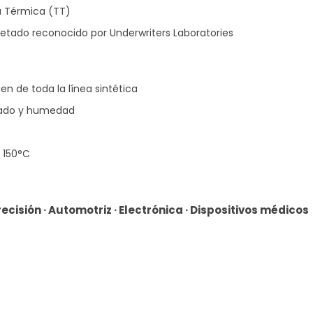
a Térmica (TT)
etado reconocido por Underwriters Laboratories
en de toda la línea sintética
chado y humedad
/ 150°C
isión · Automotriz · Electrónica · Dispositivos médicos