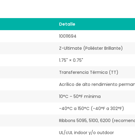
Detalle
10011694
Z-Ultimate (Poliéster Brillante)
1.75" × 0.75"
Transferencia Térmica (TT)
Acrílico de alto rendimiento perma
10°C – 50°F mínima
-40°C a 150°C (-40°F a 302°F)
Ribbons 5095, 5100, 6200 (recomen
UL/cUL indoor y/o outdoor