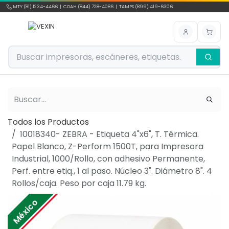
Ir al contenido
MTY (81) 1234-4466 | COAH (844) 728-4086 | TAMPS (899) 419-6306
Todos los Productos
10018340- ZEBRA - Etiqueta 4"x6", T. Térmica.
Papel Blanco, Z-Perform 1500T, para Impresora
Industrial, 1000/Rollo, con adhesivo Permanente,
Perf. entre etiq., 1 al paso. Núcleo 3". Diámetro 8". 4
Rollos/caja. Peso por caja 11.79 kg.
México