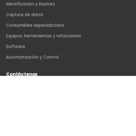
Identificación y Rastreo
Captura de datos
Consumibles especializados
Equipos, herramientas y refacciones
Software
Automatización y Control
Contáctenos
info@vexin.com.mx
+52 81 1234 4466
Hamburgo 312, Col. Altavista, Monterrey, N.L., C.P.
64840, México