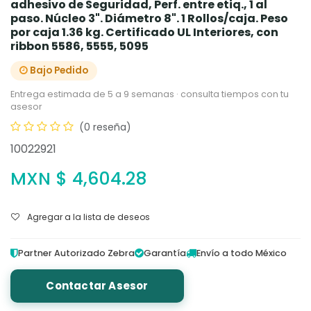
adhesivo de Seguridad, Perf. entre etiq., 1 al
paso. Núcleo 3". Diámetro 8". 1 Rollos/caja. Peso
por caja 1.36 kg. Certificado UL Interiores, con
ribbon 5586, 5555, 5095
Bajo Pedido
Entrega estimada de 5 a 9 semanas · consulta tiempos con tu
asesor
(0 reseña)
10022921
MXN $
4,604.28
Agregar a la lista de deseos
Partner Autorizado Zebra
Garantía
Envío a todo México
Contactar Asesor