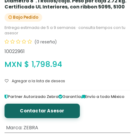
Diámetro 8". 1 Rollos/caja. Peso por caja 2.72 kg.
Certificado UL Interiores, con ribbon 5095, 5100
Bajo Pedido
Entrega estimada de 5 a 9 semanas · consulta tiempos con tu
asesor
(0 reseña)
10022961
MXN $
1,798.94
Agregar a la lista de deseos
Partner Autorizado Zebra
Garantía
Envío a todo México
Contactar Asesor
Marca
:
ZEBRA