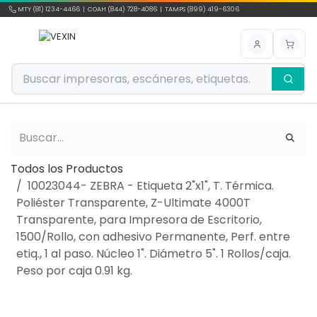
Ir al contenido
MTY (81) 1234-4466 | COAH (844) 728-4086 | TAMPS (899) 419-6306
Todos los Productos
10023044- ZEBRA - Etiqueta 2"x1", T. Térmica.
Poliéster Transparente, Z-Ultimate 4000T
Transparente, para Impresora de Escritorio,
1500/Rollo, con adhesivo Permanente, Perf. entre
etiq., 1 al paso. Núcleo 1". Diámetro 5". 1 Rollos/caja.
Peso por caja 0.91 kg.