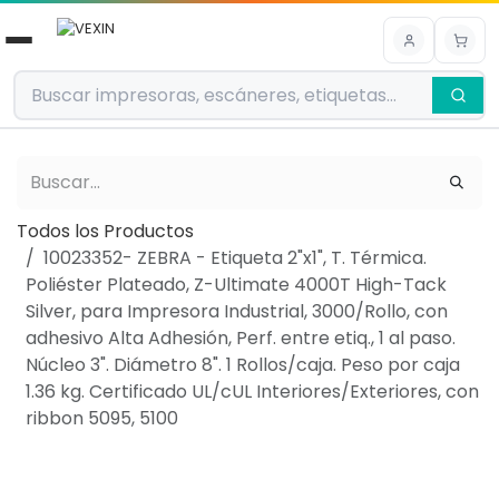
Ir al contenido
Todos los Productos
10023352- ZEBRA - Etiqueta 2"x1", T. Térmica.
Poliéster Plateado, Z-Ultimate 4000T High-Tack
Silver, para Impresora Industrial, 3000/Rollo, con
adhesivo Alta Adhesión, Perf. entre etiq., 1 al paso.
Núcleo 3". Diámetro 8". 1 Rollos/caja. Peso por caja
1.36 kg. Certificado UL/cUL Interiores/Exteriores, con
ribbon 5095, 5100