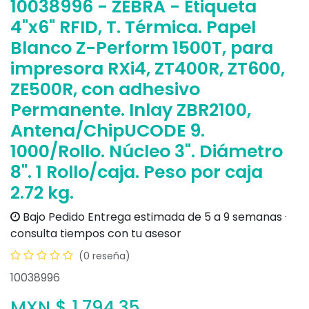
10038996 - ZEBRA - Etiqueta
4"x6" RFID, T. Térmica. Papel
Blanco Z-Perform 1500T, para
impresora RXi4, ZT400R, ZT600,
ZE500R, con adhesivo
Permanente. Inlay ZBR2100,
Antena/ChipUCODE 9.
1000/Rollo. Núcleo 3". Diámetro
8". 1 Rollo/caja. Peso por caja
2.72 kg.
Bajo Pedido
Entrega estimada de 5 a 9 semanas ·
consulta tiempos con tu asesor
(0 reseña)
10038996
MXN $
1,794.35