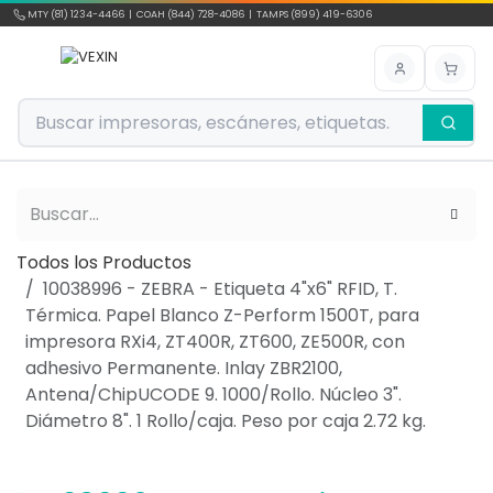
Ir al contenido
MTY (81) 1234-4466 | COAH (844) 728-4086 | TAMPS (899) 419-6306
Todos los Productos
10038996 - ZEBRA - Etiqueta 4"x6" RFID, T.
Térmica. Papel Blanco Z-Perform 1500T, para
impresora RXi4, ZT400R, ZT600, ZE500R, con
adhesivo Permanente. Inlay ZBR2100,
Antena/ChipUCODE 9. 1000/Rollo. Núcleo 3".
Diámetro 8". 1 Rollo/caja. Peso por caja 2.72 kg.