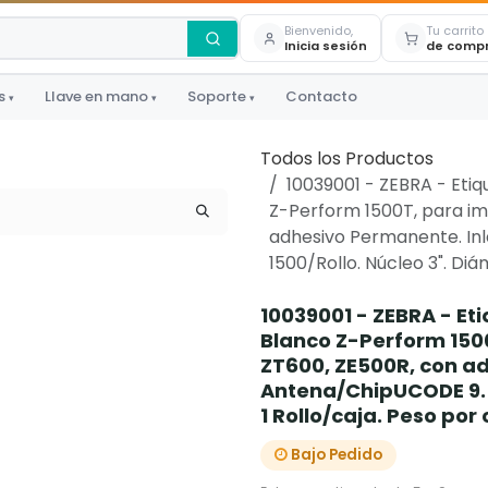
Bienvenido,
Tu carrito
Inicia sesión
de comp
s
Llave en mano
Soporte
Contacto
▾
▾
▾
Todos los Productos
10039001 - ZEBRA - Etiq
Z-Perform 1500T, para im
adhesivo Permanente. In
1500/Rollo. Núcleo 3". Diám
10039001 - ZEBRA - Eti
Blanco Z-Perform 150
ZT600, ZE500R, con a
Antena/ChipUCODE 9. 1
1 Rollo/caja. Peso por 
Bajo Pedido