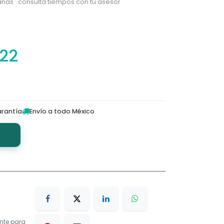
nas · consulta tiempos con tu asesor
.22
rantía
Envío a todo México
nte para