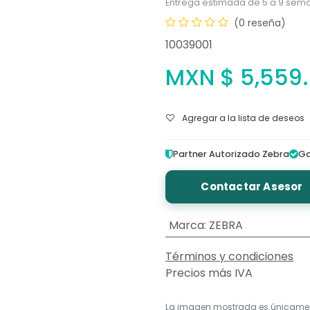
Entrega estimada de 5 a 9 sema
(0 reseña)
10039001
MXN $
5,559
Agregar a la lista de deseos
Partner Autorizado Zebra
Ga
Contactar Asesor
Marca
:
ZEBRA
Términos y condiciones
Precios más IVA
La imagen mostrada es únicame