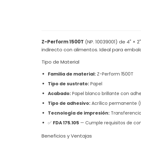
Z-Perform 1500T
(NP. 10039001) de 4" × 
indirecto con alimentos. Ideal para embalaj
Tipo de Material
Familia de material:
Z-Perform 1500T
Tipo de sustrato:
Papel
Acabado:
Papel blanco brillante con adhe
Tipo de adhesivo:
Acrílico permanente (F
Tecnología de impresión:
Transferenci
✅
FDA 175.105
— Cumple requisitos de con
Beneficios y Ventajas