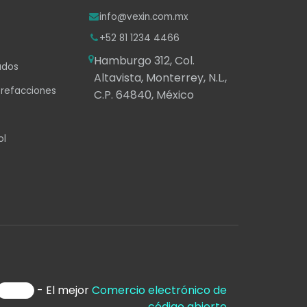
info@vexin.com.mx
+52 81 1234 4466
Hamburgo 312, Col.
ados
Altavista, Monterrey, N.L.,
 refacciones
C.P. 64840, México
ol
- El mejor
Comercio electrónico de
código abierto