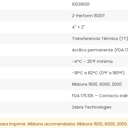
10039001
Z-Perform 1500T
4" × 2"
Transferencia Térmica (TT
Acrílico permanente (FDA 17
-4°C – 25°F mínima
-18°C a 82°C (0°F a 180°F)
Ribbons 1600, 6000, 2000
FDA 175.105 — Contacto indi
Zebra Technologies
) para imprimir. Ribbons recomendados: Ribbons 1600, 6000, 2000