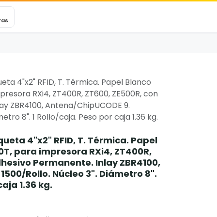
VEXINCARE
Ticket
Blog
Contacto
ras
ueta 4"x2" RFID, T. Térmica. Papel Blanco
presora RXi4, ZT400R, ZT600, ZE500R, con
lay ZBR4100, Antena/ChipUCODE 9.
etro 8". 1 Rollo/caja. Peso por caja 1.36 kg.
queta 4"x2" RFID, T. Térmica. Papel
0T, para impresora RXi4, ZT400R,
dhesivo Permanente. Inlay ZBR4100,
500/Rollo. Núcleo 3". Diámetro 8".
caja 1.36 kg.