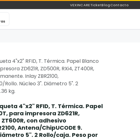
VEXINCARE
Ticket
Blog
Contacto
ras
ueta 4"x2" RFID, T. Térmica. Papel Blanco
presora ZD621R, ZD500R, RXi4, ZT400R,
manente. Inlay ZBR2100,
Rollo. Núcleo 3". Diámetro 5". 2
.36 kg.
queta 4"x2" RFID, T. Térmica. Papel
0T, para impresora ZD621R,
, ZT600R, con adhesivo
R2100, Antena/ChipUCODE 9.
Diámetro 5". 2 Rollo/caja. Peso por