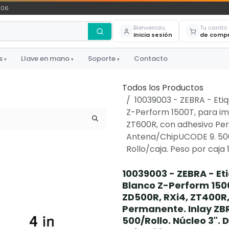
306
Bienvenido,
Tu carrito
Inicia sesión
de comp
s
Llave en mano
Soporte
Contacto
▾
▾
▾
Todos los Productos
10039003 - ZEBRA - Etiq
Z-Perform 1500T, para im
ZT600R, con adhesivo Per
Antena/ChipUCODE 9. 500/
Rollo/caja. Peso por caja 1
10039003 - ZEBRA - Eti
Blanco Z-Perform 150
ZD500R, RXi4, ZT400R
Permanente. Inlay ZB
500/Rollo. Núcleo 3". 