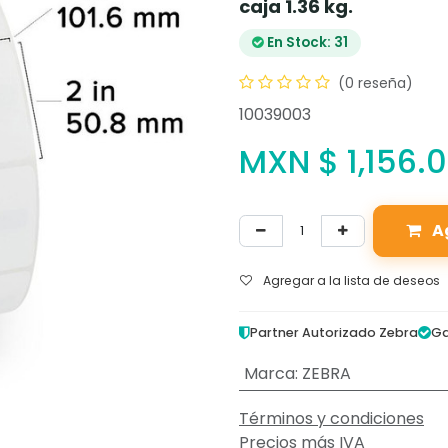
caja 1.36 kg.
En Stock: 31
(0 reseña)
10039003
MXN $
1,156.
A
Agregar a la lista de deseos
Partner Autorizado Zebra
Ga
Marca
:
ZEBRA
Términos y condiciones
Precios más IVA