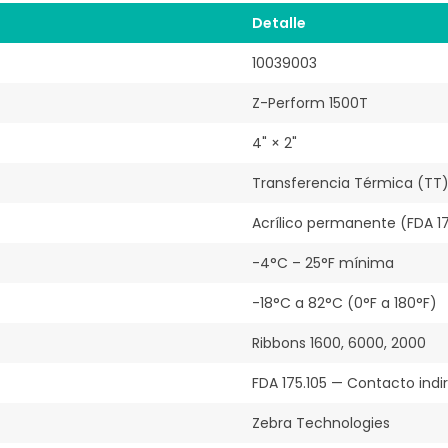
Detalle
10039003
Z-Perform 1500T
4" × 2"
Transferencia Térmica (TT
Acrílico permanente (FDA 17
-4°C – 25°F mínima
-18°C a 82°C (0°F a 180°F)
Ribbons 1600, 6000, 2000
FDA 175.105 — Contacto indi
Zebra Technologies