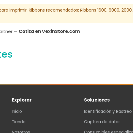
) para imprimir. Ribbons recomendados: Ribbons 1600, 6000, 2000
Partner —
Cotiza en VexinStore.com
tes
Explorar
Soluciones
Inicio
Identificación y Rastreo
Tienda
Captura de datos
Nosotros
Consumibles especializ