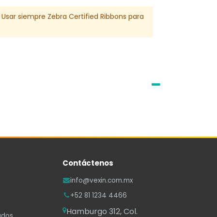
. Usar siempre Zebra Certified Ribbons para
Contáctenos
info@vexin.com.mx
+52 81 1234 4466
Hamburgo 312, Col.
ados