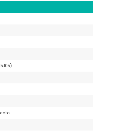
)
5.105)
recto