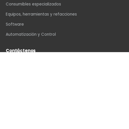
Consumibles especializados
Equipos, herramientas y refacciones
Software
Automatización y Control
Contáctenos
info@vexin.com.mx
+52 81 1234 4466
Hamburgo 312, Col. Altavista, Monterrey, N.L., C.P.
64840, México
WhatsApp
·
LinkedIn
·
Facebook
·
Instagram
·
YouTube