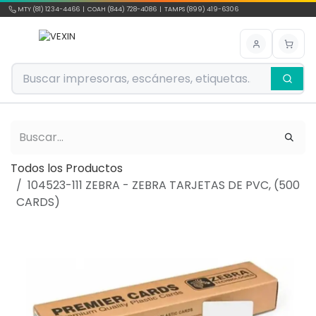
Ir al contenido
MTY (81) 1234-4466 | COAH (844) 728-4086 | TAMPS (899) 419-6306
Todos los Productos
104523-111 ZEBRA - ZEBRA TARJETAS DE PVC, (500
CARDS)