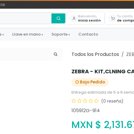
306
Bienvenido,
Tu carrito
Inicia sesión
de comp
s
Llave en mano
Soporte
Contacto
▾
▾
▾
Todos los Productos
ZE
ZEBRA - KIT,CLNING C
Bajo Pedido
Entrega estimada de 5 a 9 sema
(0 reseña)
105912G-914
MXN $
2,131.6