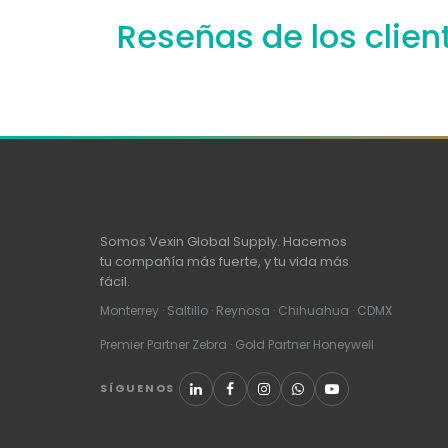
Reseñas de los clien
Somos Vexin Global Supply. Hacemos
tu compañía más fuerte, y tu vida más
fácil.
Monterrey · Saltillo · Reynosa · Chihuahua · CDMX
Premier Partner Zebra · Gold Partner Honeywell
SÍGUENOS