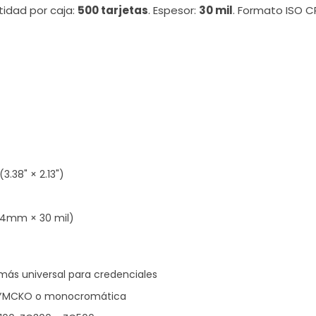
tidad por caja:
500 tarjetas
. Espesor:
30 mil
. Formato ISO C
38" × 2.13")
4mm × 30 mil)
más universal para credenciales
or YMCKO o monocromática