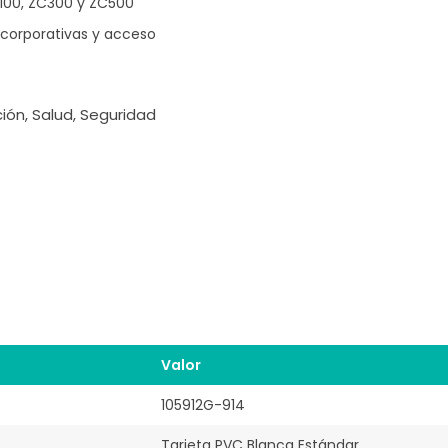
100, ZC300 y ZC500
 corporativas y acceso
ión, Salud, Seguridad
Valor
105912G-914
Tarjeta PVC Blanca Estándar