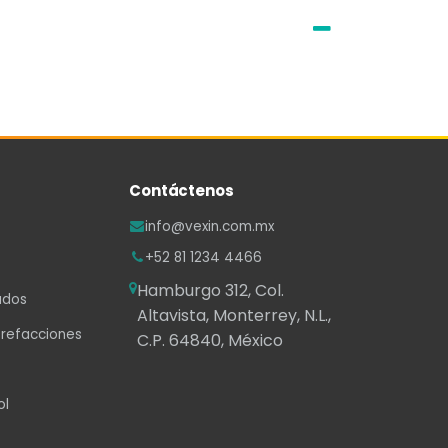
Contáctenos
info@vexin.com.mx
+52 81 1234 4466
Hamburgo 312, Col.
ados
Altavista, Monterrey, N.L.,
 refacciones
C.P. 64840, México
ol