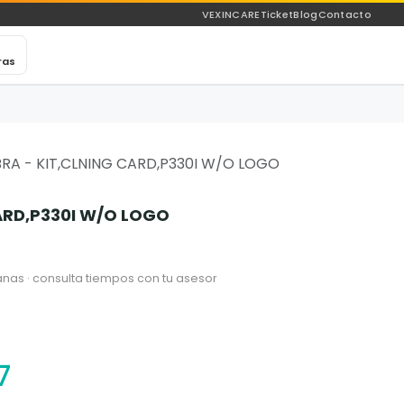
VEXINCARE
Ticket
Blog
Contacto
ras
BRA - KIT,CLNING CARD,P330I W/O LOGO
ARD,P330I W/O LOGO
nas · consulta tiempos con tu asesor
7