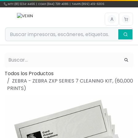
Ir al contenido
MTY (81) 1234-4466 | COAH (844) 728-4086 | TAMPS (899) 419-6306
Todos los Productos
ZEBRA - ZEBRA ZXP SERIES 7 CLEANING KIT, (60,000
PRINTS)