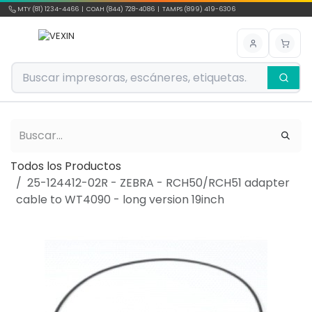
Ir al contenido
MTY (81) 1234-4466 | COAH (844) 728-4086 | TAMPS (899) 419-6306
Todos los Productos
25-124412-02R - ZEBRA - RCH50/RCH51 adapter
cable to WT4090 - long version 19inch