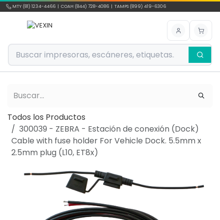
Ir al contenido
MTY (81) 1234-4466 | COAH (844) 728-4086 | TAMPS (899) 419-6306
Todos los Productos
300039 - ZEBRA - Estación de conexión (Dock)
Cable with fuse holder For Vehicle Dock. 5.5mm x
2.5mm plug (L10, ET8x)