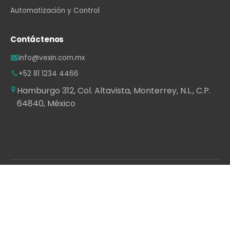
Automatización y Control
Contáctenos
info@vexin.com.mx
+52 81 1234 4466
Hamburgo 312, Col. Altavista, Monterrey, N.L., C.P.
64840, México
WhatsApp
·
LinkedIn
·
Facebook
·
Instagram
·
YouTube
Con la tecnología de
- El mejor
Comercio