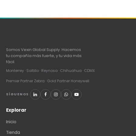
Somos Vexin Global Supply. Hacemos
tu compañía más fuerte, y tu vida más
fácil.
Monterrey · Saltillo · Reynosa · Chihuahua · CDMX
Premier Partner Zebra · Gold Partner Honeywell
SÍGUENOS
Explorar
Inicio
Tienda