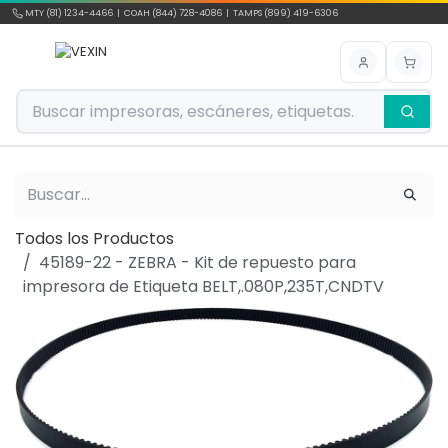
Ir al contenido
MTY (81) 1234-4466 | COAH (844) 728-4086 | TAMPS (899) 419-6306
Todos los Productos
45189-22 - ZEBRA - Kit de repuesto para
impresora de Etiqueta BELT,.080P,235T,CNDTV