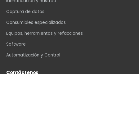
Identificación y Rastreo
Captura de datos
Consumibles especializados
Equipos, herramientas y refacciones
Software
Automatización y Control
Contáctenos
info@vexin.com.mx
+52 81 1234 4466
Hamburgo 312, Col. Altavista, Monterrey, N.L., C.P.
64840, México