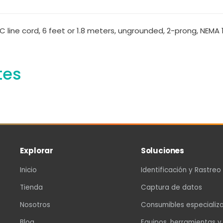
line cord, 6 feet or 1.8 meters, ungrounded, 2-prong, NEMA 
tes
Explorar
Soluciones
Inicio
Identificación y Rastreo
Tienda
Captura de datos
Nosotros
Consumibles especializ
Blog
Equipos, herramientas y