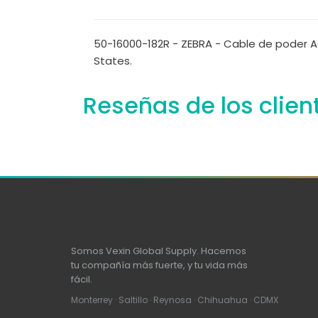
50-16000-182R - ZEBRA - Cable de poder AC 
States.
Reseñas de los clien
Somos Vexin Global Supply. Hacemos
tu compañía más fuerte, y tu vida más
fácil.
Monterrey · Saltillo · Reynosa · Chihuahua · CDMX