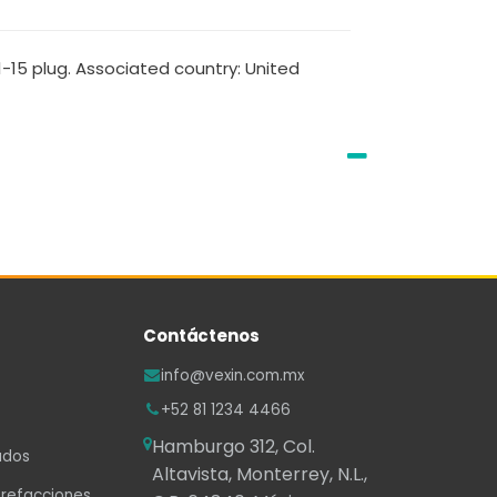
1-15 plug. Associated country: United
Contáctenos
info@vexin.com.mx
+52 81 1234 4466
Hamburgo 312, Col.
ados
Altavista, Monterrey, N.L.,
 refacciones