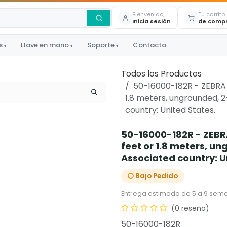
Bienvenido,
Tu carrito
Inicia sesión
de comp
s
Llave en mano
Soporte
Contacto
▾
▾
▾
Todos los Productos
50-16000-182R - ZEBRA -
1.8 meters, ungrounded, 2
country: United States.
50-16000-182R - ZEBRA
feet or 1.8 meters, u
Associated country: U
Bajo Pedido
Entrega estimada de 5 a 9 sema
(0 reseña)
50-16000-182R